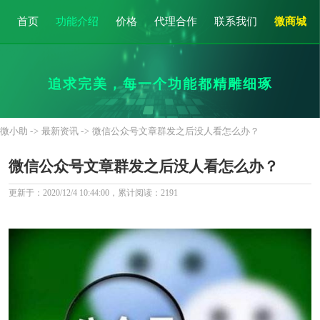
首页
功能介绍
公
价格
代理合作
联系我们
微商城
众
追求完美，每一个功能都精雕细琢
号
微小助
->
最新资讯
->
微信公众号文章群发之后没人看怎么办？
运
微信公众号文章群发之后没人看怎么办？
营
更新于：2020/12/4 10:44:00，累计阅读：
2191
攻
略